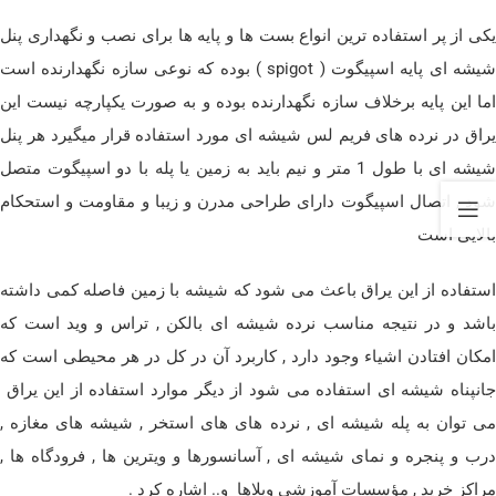
یکی از پر استفاده ترین انواع بست ها و پایه ها برای نصب و نگهداری پنل
شیشه ای پایه اسپیگوت ( spigot ) بوده که نوعی سازه نگهدارنده است
اما این پایه برخلاف سازه نگهدارنده بوده و به صورت یکپارچه نیست این
یراق در نرده های فریم لس شیشه ای مورد استفاده قرار میگیرد هر پنل
شیشه ای با طول 1 متر و نیم باید به زمین یا پله با دو اسپیگوت متصل
شود , اتصال اسپیگوت دارای طراحی مدرن و زیبا و مقاومت و استحکام
بالایی است
استفاده از این یراق باعث می شود که شیشه با زمین فاصله کمی داشته
باشد و در نتیجه مناسب نرده شیشه ای بالکن , تراس و وید است که
امکان افتادن اشیاء وجود دارد , کاربرد آن در کل در هر محیطی است که
جانپناه شیشه ای استفاده می شود از دیگر موارد استفاده از این یراق
می توان به پله شیشه ای , نرده های های استخر , شیشه های مغازه ,
درب و پنجره و نمای شیشه ای , آسانسورها و ویترین ها , فرودگاه ها ,
مراکز خرید , مؤسسات آموزشی ویلاها و.. اشاره کرد .