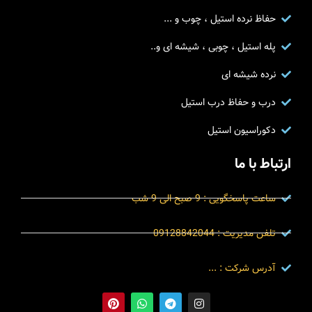
حفاظ نرده استیل ، چوب و ...
پله استیل ، چوبی ، شیشه ای و..
نرده شیشه ای
درب و حفاظ درب استیل
دکوراسیون استیل
ارتباط با ما
ساعت پاسخگویی : 9 صبح الی 9 شب
تلفن مدیریت : 09128842044
آدرس شرکت : ...