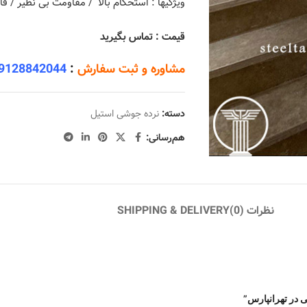
ویژگیها : استحکام بالا / مقاومت بی نظیر / 
قیمت : تماس بگیرید
مشاوره و ثبت سفارش
:
9128842044
دسته:
نرده جوشی استیل
هم‌رسانی:
نظرات (0)
SHIPPING & DELIVERY
 در تهرانپارس”