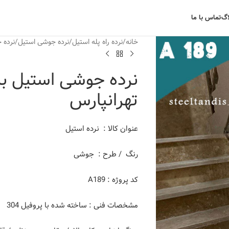
اگ
تماس با ما
خانه
نرده راه پله استیل
نرده جوشی استیل
نرده 
نرده جوشی استیل با 
تهرانپارس
عنوان کالا : نرده استیل
رنگ / طرح : جوشی
کد پروژه : A189
مشخصات فنی : ساخته شده با پروفیل 304