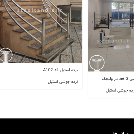
نرده استیل کد A102
لنجک
نرده جوشی استیل
رده جوشی استیل
میانبرها