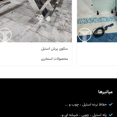
سکوی پرش استیل
محصولات استخری
میانبرها
حفاظ نرده استیل ، چوب و ...
پله استیل ، چوبی ، شیشه ای و..