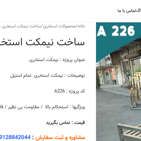
اگ
تماس با ما
خانه
محصولات استخری
ساخت نیمکت استخری ا
ساخت نیمکت استخر
عنوان پروژه : نیمکت استخری
توضیحات : نیمکت استخری تمام استیل
کد پروژه : A226
ویژگیها : استحکام بالا / مقاومت بی نظیر / 
قیمت : تماس بگیرید
مشاوره و ثبت سفارش
:
9128842044