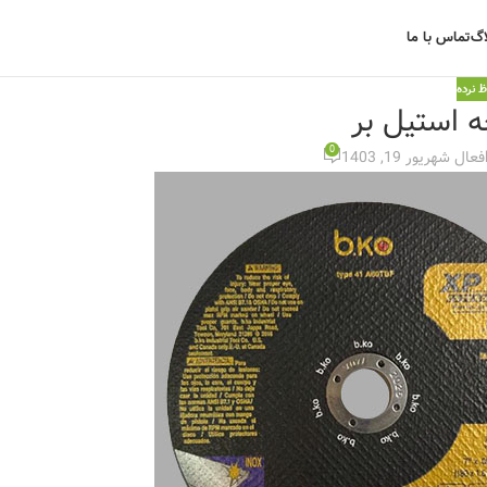
اگ
تماس با ما
 نرده
ه استیل بر
0
فعال شهریور 19, 1403