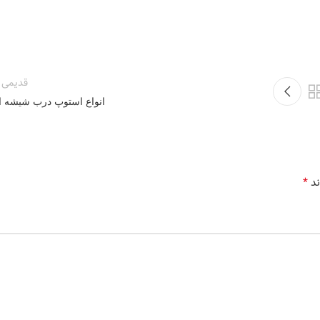
قدیمی ت
انواع استوپ درب شیشه ا
*
ند