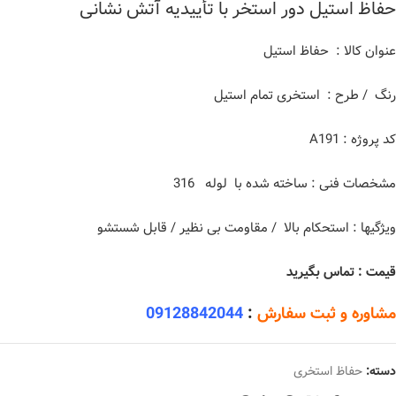
حفاظ استیل دور استخر با تأییدیه آتش نشانی
عنوان کالا : حفاظ استیل
رنگ / طرح : استخری تمام استیل
کد پروژه : A191
مشخصات فنی : ساخته شده با لوله 316
ویژگیها : استحکام بالا / مقاومت بی نظیر / قابل شستشو
قیمت : تماس بگیرید
مشاوره و ثبت سفارش
:
09128842044
دسته:
حفاظ استخری