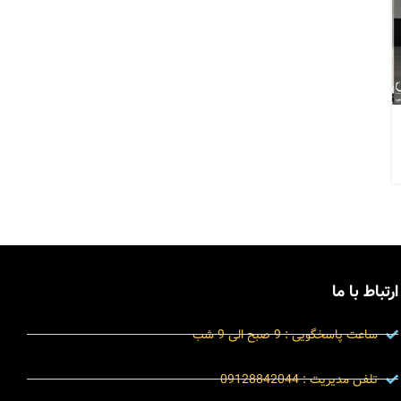
ارتباط با ما
ساعت پاسخگویی : 9 صبح الی 9 شب
تلفن مدیریت : 09128842044