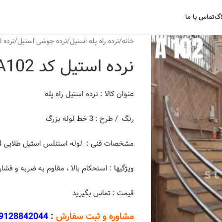
اگ
تماس با ما
خانه
نرده راه پله استیل
نرده جوشی استیل
نرده اس
نرده استیل کد A102
عنوان کالا : نرده استیل راه پله
رنگ / طرح : 3 خط لوله بزرگ
مشخصات فنی : لوله استنلس استیل طلایی 304
ویژگیها : استحکام بالا ، مقاوم به ضربه و فشا
قیمت : تماس بگیرید
مشاوره و ثبت سفارش
:
9128842044