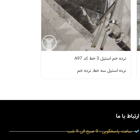
نرده خم طلایی استی
نرده خم استیل 3 خط کد A97
نرده استیل سه خ
نرده استیل سه خط
,
نرده خم
خم
ارتباط با ما
ساعت پاسخگویی : 9 صبح الی 9 شب