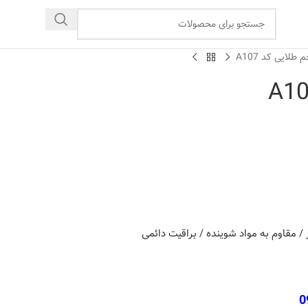
 طلایی کد A107
ر / مقاوم به مواد شوینده / براقیت دائمی
0