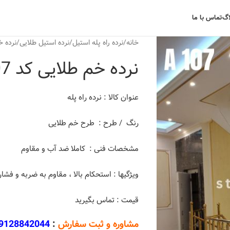
اگ
تماس با ما
خانه
نرده راه پله استیل
نرده استیل طلایی
نرده خم
نرده خم طلایی کد A107
عنوان کالا : نرده راه پله
رنگ / طرح : طرح خم طلایی
مشخصات فنی : کاملا ضد آب و مقاوم
ویژگیها : استحکام بالا ، مقاوم به ضربه و فشا
قیمت : تماس بگیرید
مشاوره و ثبت سفارش
:
9128842044