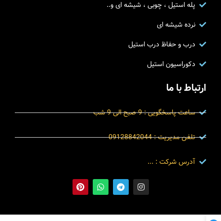
پله استیل ، چوبی ، شیشه ای و..
نرده شیشه ای
درب و حفاظ درب استیل
دکوراسیون استیل
ارتباط با ما
ساعت پاسخگویی : 9 صبح الی 9 شب
تلفن مدیریت : 09128842044
آدرس شرکت : ...