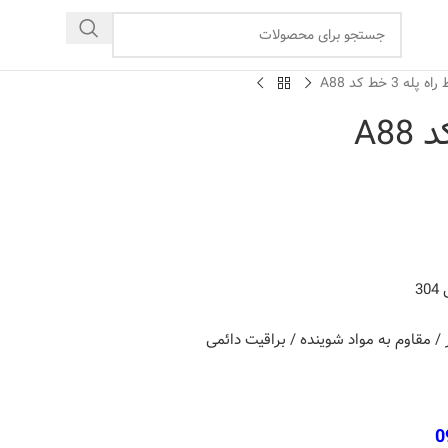
 پله 3 خط کد A88
3
ر / مقاوم به مواد شوینده / براقیت دائمی
0