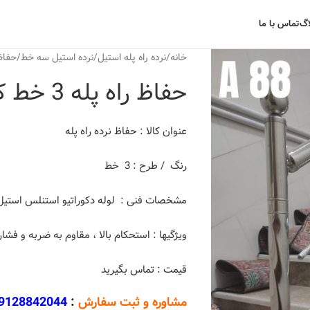
اگ
تماس با ما
خانه
نرده راه پله استیل
نرده استیل سه خط
حفاظ راه
حفاظ راه پله 3 خط کد A88
عنوان کالا : حفاظ نرده راه پله
رنگ / طرح : 3 خط
مشخصات فنی : لوله دکوراتیو استنلس استیل 04
ویژگیها : استحکام بالا ، مقاوم به ضربه و فشا
قیمت : تماس بگیرید
مشاوره و ثبت سفارش
:
9128842044