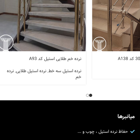
نرده خم طلایی استیل کد A93
نرده استیل سه خط
,
نرده استیل طلایی
,
نرده
خم
میانبرها
حفاظ نرده استیل ، چوب و ...