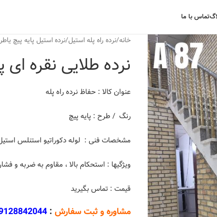
اگ
تماس با ما
خانه
نرده راه پله استیل
نرده استیل پایه پیچ یاطر
نرده طلایی نقره ای پایه
عنوان کالا : حفاظ نرده راه پله
رنگ / طرح : پایه پیچ
مشخصات فنی : لوله دکوراتیو استنلس استیل 04
ویژگیها : استحکام بالا ، مقاوم به ضربه و فشا
قیمت : تماس بگیرید
مشاوره و ثبت سفارش
:
9128842044