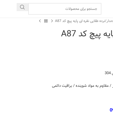
حدار
نرده طلایی نقره ای پایه پیچ کد A87
 پیچ کد A87
3
ر / مقاوم به مواد شوینده / براقیت دائمی
0