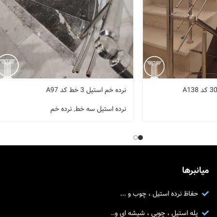
نرده خم استیل 3 خط کد A97
نرده استیل سه خط
,
نرده خم
میانبرها
حفاظ نرده استیل ، چوب و ...
پله استیل ، چوبی ، شیشه ای و..