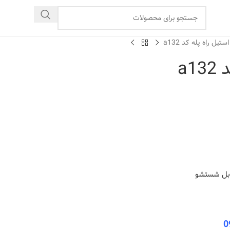
ستیل راه پله کد a132
a1
قابل شستشو
0