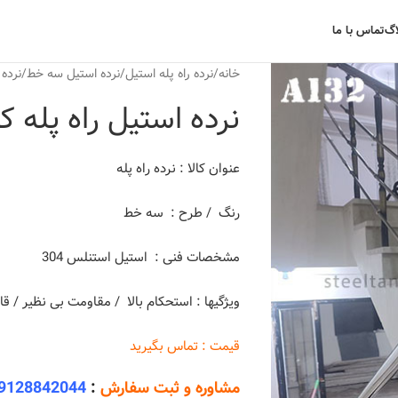
اگ
تماس با ما
خانه
نرده راه پله استیل
نرده استیل سه خط
نرده ا
نرده استیل راه پله کد 32
عنوان کالا : نرده راه پله
رنگ / طرح : سه خط
مشخصات فنی : استیل استنلس 304
ویژگیها : استحکام بالا / مقاومت بی نظیر / 
قیمت : تماس بگیرید
مشاوره و ثبت سفارش
:
9128842044