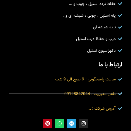
حفاظ نرده استیل ، چوب و ...
پله استیل ، چوبی ، شیشه ای و..
نرده شیشه ای
درب و حفاظ درب استیل
دکوراسیون استیل
ارتباط با ما
ساعت پاسخگویی : 9 صبح الی 9 شب
تلفن مدیریت : 09128842044
آدرس شرکت : ...