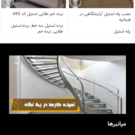
نصب پله استیل آرایشگاهی در
نرده خم طلایی استیل کد A93
فرمانیه
نرده استیل سه خط
,
نرده استیل
پله استیل
طلایی
,
نرده خم
میانبرها