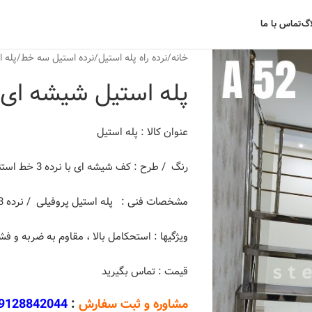
اگ
تماس با ما
خانه
نرده راه پله استیل
نرده استیل سه خط
پله اس
پله استیل شیشه ای با نرده 3
عنوان کالا : پله استیل
رنگ / طرح : کف شیشه ای با نرده 3 خط استنلس استیل
مشخصات فنی : پله استیل پروفیلی / نرده 3 خط استنلس استیل 201 / شیشه سکوریت 12 میل
ویژگیها : استحکامل بالا ، مقاوم به ضربه و فش
قیمت : تماس بگیرید
مشاوره و ثبت سفارش
:
9128842044