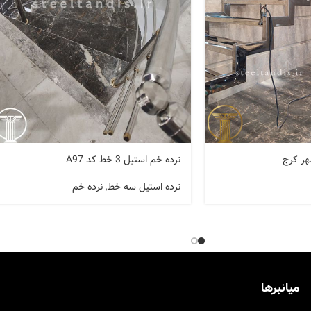
هر کرج
نرده خم استیل 3 خط کد A97
نرده استیل سه خط
,
نرده خم
میانبرها