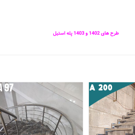
طرح های 1402 و 1403 پله استیل