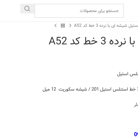
تیل شیشه ای با نرده 3 خط کد A52
 خط کد A52
ار
0