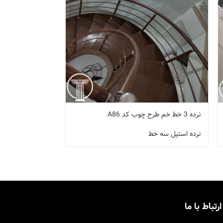
نرده 3 خط خم طرح چوب کد A86
نرده راه پله 3 خط استیل کد
نرده استیل سه خط
نرده استیل سه خ
ارتباط با ما