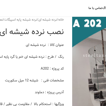
اگ
تماس با ما
خانه
نرده شیشه ای
نرده شیشه پایه اسپیگات
نص
نصب نرده شیشه ای د
عنوان کالا : نرده شیشه ای
رنگ / طرح : نرده شیشه ای خم یا گرد پایه اس
کد پروژه : A202
مشخصات فنی : شیشه 12 میل سکوریت
آدرس پروژه : دماوند
ویژگیها : استحکام بالا / مقاومت بی نظیر / 