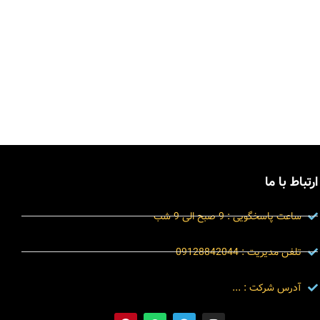
ارتباط با ما
ساعت پاسخگویی : 9 صبح الی 9 شب
تلفن مدیریت : 09128842044
آدرس شرکت : ...