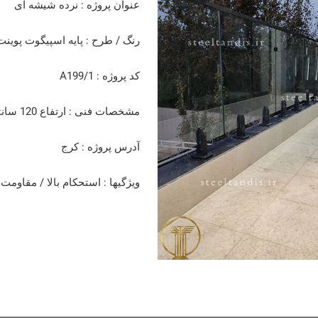
عنوان پروژه : نرده شیشه ای
رنگ / طرح : پایه اسپیگوت پوینت
کد پروژه : A199/1
مشخصات فنی : ارتفاع 120 سانتی متر شیشه سکوریت 11 میل
آدرس پروژه : کرج
ویژگیها : استحکام بالا / مقاوم