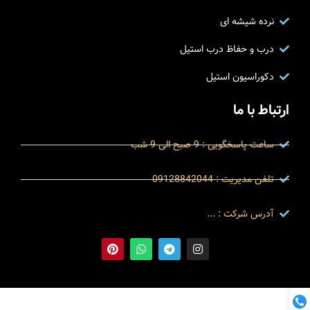
نرده شیشه ای
درب و حفاظ درب استیل
دکوراسیون استیل
ارتباط با ما
ساعت پاسخگویی : 9 صبح الی 9 شب
تلفن مدیریت : 09128842044
آدرس شرکت : ...