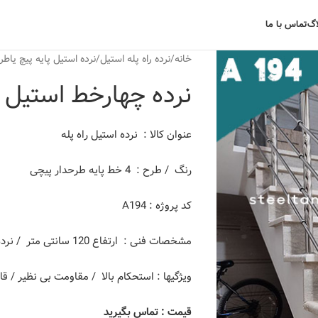
اگ
تماس با ما
خانه
نرده راه پله استیل
نرده استیل پایه پیچ یاطر
نرده چهارخط استیل د
عنوان کالا : نرده استیل راه پله
رنگ / طرح : 4 خط پایه طرحدار پیچی
کد پروژه : A194
مشخصات فنی : ارتفاع 120 سانتی متر / نرده استیل طلایی 304 و پایه چوبی مخروطی
ویژگیها : استحکام بالا / مقاومت بی نظیر / 
قیمت : تماس بگیرید