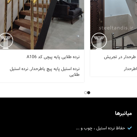
 طرحدار در تجریش
نرده طلایی پایه پیچی کد A106
اطرحدار
نرده استیل پایه پیچ یاطرحدار
,
نرده استیل
طلایی
میانبرها
حفاظ نرده استیل ، چوب و ...