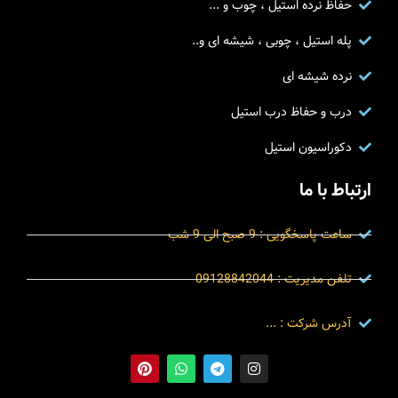
حفاظ نرده استیل ، چوب و ...
پله استیل ، چوبی ، شیشه ای و..
نرده شیشه ای
درب و حفاظ درب استیل
دکوراسیون استیل
ارتباط با ما
ساعت پاسخگویی : 9 صبح الی 9 شب
تلفن مدیریت : 09128842044
آدرس شرکت : ...