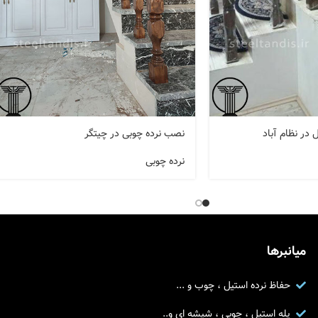
در نظام آباد
نصب نرده چوبی در چیتگر
نرده چوبی
میانبرها
حفاظ نرده استیل ، چوب و ...
پله استیل ، چوبی ، شیشه ای و..