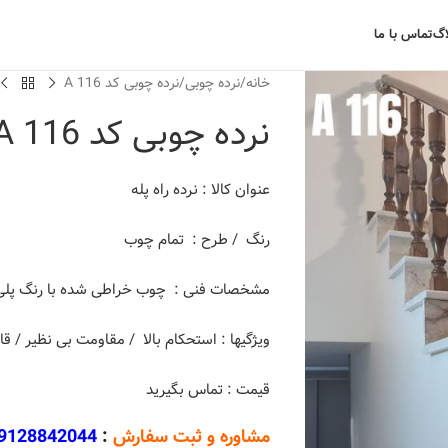
اگ
تماس با ما
خانه
نرده چوبی
نرده چوبی کد A 116
نرده چوبی کد A 116
عنوان کالا : نرده راه پله
رنگ / طرح : تمام چوب
مشخصات فنی : چوب خراطی شده با رنگ پلی ا
ویژگیها : استحکام بالا / مقاومت بی نظیر / 
قیمت : تماس بگیرید
مشاوره و ثبت سفارش
:
9128842044