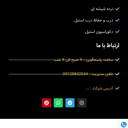
نرده شیشه ای
درب و حفاظ درب استیل
دکوراسیون استیل
ارتباط با ما
ساعت پاسخگویی : 9 صبح الی 9 شب
تلفن مدیریت : 09128842044
آدرس شرکت : ...