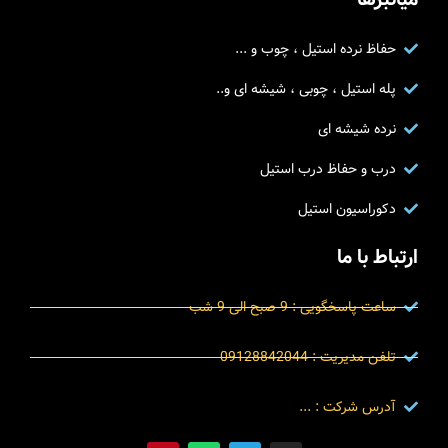
حفاظ نرده استیل ، چوب و ...
پله استیل ، چوبی ، شیشه ای و..
نرده شیشه ای
درب و حفاظ درب استیل
دکوراسیون استیل
ارتباط با ما
ساعت پاسخگویی : 9 صبح الی 9 شب
تلفن مدیریت : 09128842044
آدرس شرکت : ...