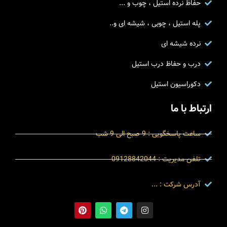
حفاظ نرده استیل ، چوب و ...
پله استیل ، چوبی ، شیشه ای و..
نرده شیشه ای
درب و حفاظ درب استیل
دکوراسیون استیل
ارتباط با ما
ساعت پاسخگویی : 9 صبح الی 9 شب
تلفن مدیریت : 09128842044
آدرس شرکت : ...