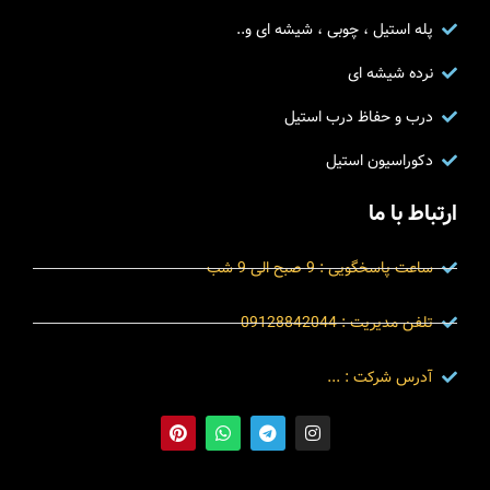
پله استیل ، چوبی ، شیشه ای و..
نرده شیشه ای
درب و حفاظ درب استیل
دکوراسیون استیل
ارتباط با ما
ساعت پاسخگویی : 9 صبح الی 9 شب
تلفن مدیریت : 09128842044
آدرس شرکت : ...