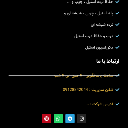
حفاظ نرده استیل ، چوب و ...
پله استیل ، چوبی ، شیشه ای و..
نرده شیشه ای
درب و حفاظ درب استیل
دکوراسیون استیل
ارتباط با ما
ساعت پاسخگویی : 9 صبح الی 9 شب
تلفن مدیریت : 09128842044
آدرس شرکت : ...