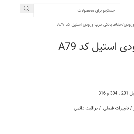
رودی
حفاظ بانکی درب ورودی استیل کد A79
 استیل کد A79
316
ار / تغییرات فصلی / براقیت دائمی