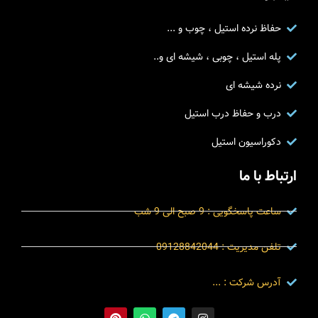
حفاظ نرده استیل ، چوب و ...
پله استیل ، چوبی ، شیشه ای و..
نرده شیشه ای
درب و حفاظ درب استیل
دکوراسیون استیل
ارتباط با ما
ساعت پاسخگویی : 9 صبح الی 9 شب
تلفن مدیریت : 09128842044
آدرس شرکت : ...