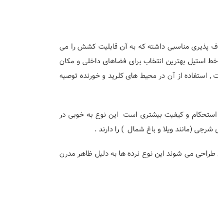
 این نوع چقرمگی و انعطاف پذیری مناسبی داشته که به آن قابلیت کشش را می
د , این نوع خاصیت غیر مغناطیسی دارد و مقاومت آن به خوبی سری 300 نیست , نرده های 3 خط استیل بهترین انتخاب برای فضاهای داخلی و مکان
 , استفاده از آن در محیط های کلرید و خورنده توصیه
رده 3 خط 8 درصد نیکل و 18 درصد کروم به کاررفته و نسبت به سری 201 دارای استحکام و کیفیت بیشتری است این نوع به خوبی در
رجی (مانند ویلا و باغ شمال ) را دارند .
 طراحی می شوند این نوع نرده ها به دلیل ظاهر مدرن