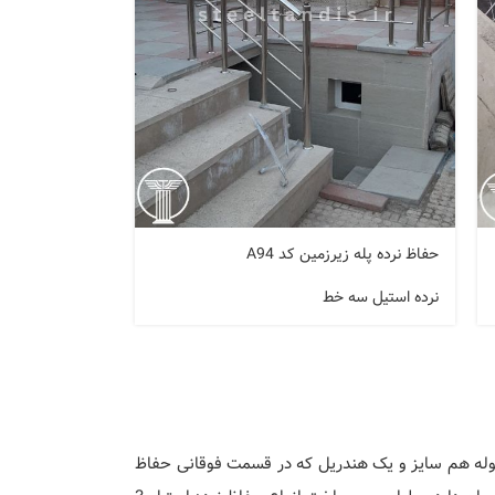
حفاظ نرده پله زیرزمین کد A94
نرده استیل سه خط
ن طرح حفاظ نرده با سه خط لوله هم سایز و یک هندریل که در قسمت فوقانی حفاظ