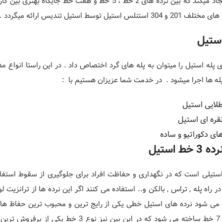
گردد . همراه ما باشید با طرح های مدرن نرده 3 خط
 پله استیل را میتوان به پله های گرد اختصاص داد . در این راستا انواع م
ه ها اجرا میشود . در خدمت شما عزیزان هستیم با :
استیل
ر راه پله , تراس , بالکن و.. استفاده می کنند اگر این نرده ها از ترانزی
استیل, 4 خط ,5 خط و 7 خط ساخته می شود که در 