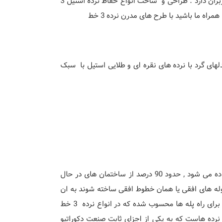
قرار میگیرد 4 شبکه ایجاد میکند که بین نرده های 2 خط ، 5 خط و هفت خط جایگاه بهتری بین کاربران دارد . طراحی و ساخت انواع حفاظ نرده استیل 3
دلهای گرد با نرده های نقره ای و طلایی استیل با سبک
نرده استیل میله های استیلی است که در نگهداری و حفاظت افراد برای جلوگیری از سقوط استفاده می شود , حدود 90 درصد از ساختمان های در حال
ت لوله های افقی یا همان خطوط افقی ساخته شوند به ان
نرده استیل خطی گفته می شود نرده های استیل خطی یکی از رایج ترین و محبوب ترین حفاظ ها برای راه پله ها محسوب شده که در انواع نرده 3 خط
این بین نیز نوع 3 خط یکی از پرفروش ترین نرده هاست که به یکی از اجزای ثابت صنعت دکوراتیو