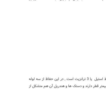
همانطور که گفته شد یکی از پر استفاده ترین و اقتصادی ترین گزینه های نرده استیل , نرده 3 خط استیل یا 3 ترانزیت است , در این حفاظ از سه لوله
نزیت برای ساخت استفاده می شود , پایه هایی که این 3 ترانزیت روی آن قرار گرفته 38 میلیمتر قطر دارند و دستک ها و هندریل آن هم متشکل از