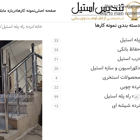
Skip to navigation
صفحه اصلی
نمونه کارها
درباره ما
بل
Skip to main content
دسته بندی نمونه کارها
خانه
نرده راه پله استیل
ن
پله استیل
33
حفاظ بانکی
55
درب استیل
21
دکوراسیون و سازه استیل
20
محصولات استخری
4
نرده چوبی
22
نرده راه پله استیل
99
نرده شیشه ای
13