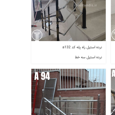
نرده استیل راه پله کد a132
نرده استیل سه خط