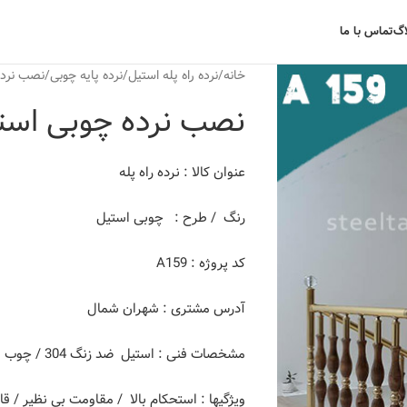
اگ
تماس با ما
خانه
نرده راه پله استیل
نرده پایه چوبی
نصب نرده
نصب نرده چوبی است
عنوان کالا : نرده راه پله
رنگ / طرح : چوبی استیل
کد پروژه : A159
آدرس مشتری : شهران شمال
مشخصات فنی : استیل ضد زنگ 304 / چوب اصل با رنگ پلی اورتان
ویژگیها : استحکام بالا / مقاومت بی نظیر / 