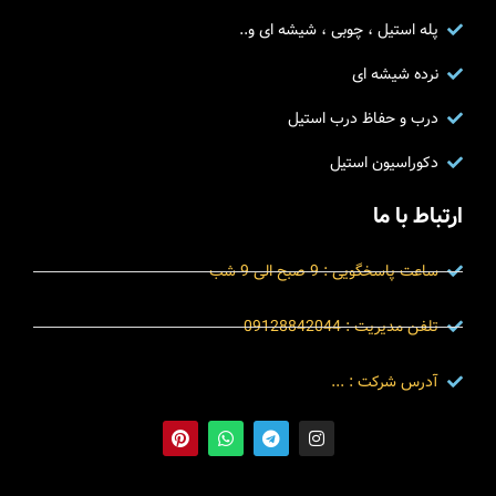
پله استیل ، چوبی ، شیشه ای و..
نرده شیشه ای
درب و حفاظ درب استیل
دکوراسیون استیل
ارتباط با ما
ساعت پاسخگویی : 9 صبح الی 9 شب
تلفن مدیریت : 09128842044
آدرس شرکت : ...