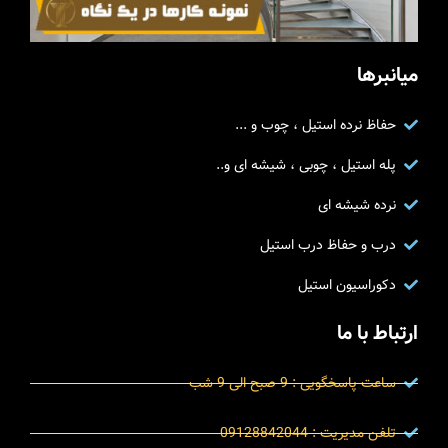
میانبرها
حفاظ نرده استیل ، چوب و ...
پله استیل ، چوبی ، شیشه ای و..
نرده شیشه ای
درب و حفاظ درب استیل
دکوراسیون استیل
ارتباط با ما
ساعت پاسخگویی : 9 صبح الی 9 شب
تلفن مدیریت : 09128842044